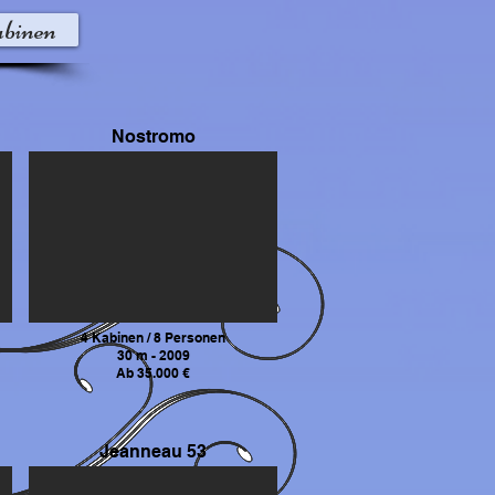
binen
Nostromo
4 Kabinen / 8 Personen
30 m - 2009
Ab 35.000 €
Jeanneau 53